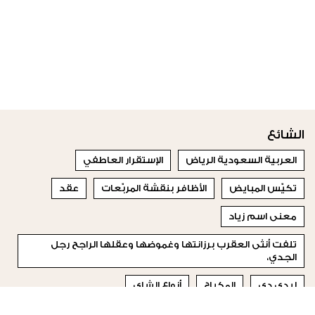
الشائع
العربية السعودية الرياض
الإستقرار العاطفي
تكيّس المبايض
الأظافر بنقشة المربّعات
عقد
معنى اسم زياد
تلفت أنثى العقرب برزانتها وغموضها وعقلها الراجح رجل
الجدي،
ليدي دي
المكياج
أنواع الشاي