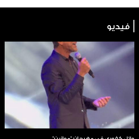
فيديو
وائل كفوري في مهرجان "موازين"