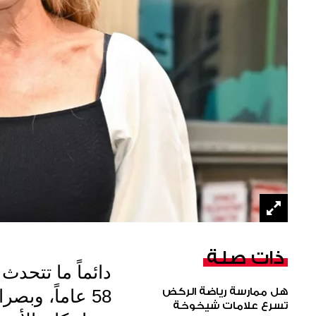
ذات صلة
دائماً ما تتحدث
هل ممارسة رياضة الركض
58 عاماً، وب
تسرع علامات شيخوخة