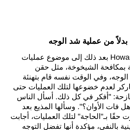
بدلاً من عملية شد الوجه
تطرق Howard Stern بعد ذلك إلى موضوع عمليات
 بمكافحة الشيخوخة، مثل حقن
لوجه، وفي الوقت نفسه قام بتهنئة
ركر لعدم خضوعها لتلك العمليات حتى
ازحة: "أفكر في كل ذلك. أسأل الناس
 فات الأوان؟". وسألها المذيع بعد
 حقًا بـ"الحاجة" لتلك العمليات، أجابت
ية بالنفي، مؤكدة أنها تفضل التوجه