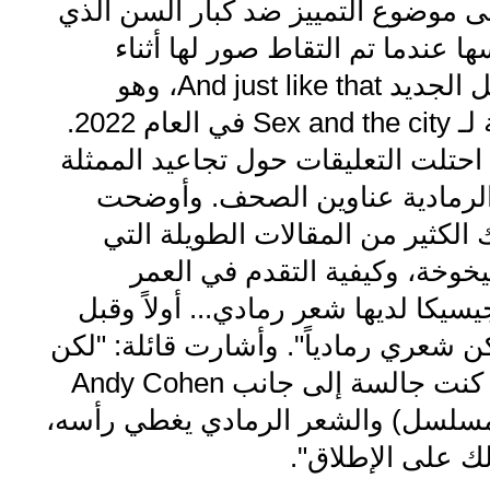
لى موضوع التمييز ضد كبار السن الذي
 عندما تم التقاط صور لها أثناء
تصوير المسلسل الجديد And just like that، وهو
الإعادة الدرامية لـ Sex and the city في العام 2022.
احتلت التعليقات حول تجاعيد الممثلة
لرمادية عناوين الصحف. وأوضحت
ك الكثير من المقالات الطويلة التي
وخة، وكيفية التقدم في العمر
سيكا لديها شعر رمادي... أولاً وقبل
 شعري رمادياً". وأشارت قائلة: "لكن
من يهتم بذلك؟ كنت جالسة إلى جانب Andy Cohen
مسلسل) والشعر الرمادي يغطي رأسه،
لك على الإطلاق".