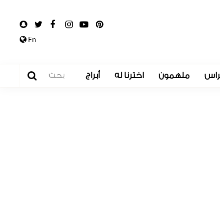
En
راس
ملهمون
اخترنا له
أبراج