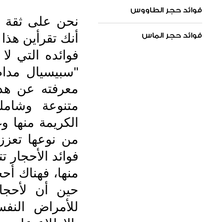
فوائد حجر الطاووس
نحن على ثقة أ
أنك تقرأين هذا
فوائد حجر الماس
فوائده التي ل
"سبيسيال مدا
معرفته عن هذ
متنوعة وشامل
الكريمة منها و
من نوعها تعزز
فوائد الأحجار ت
منها، فهناك أح
حين أن لأحجا
للأمراض النفس