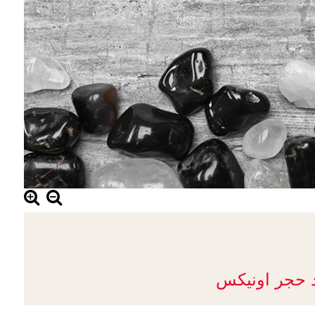
د حجر اونيكس