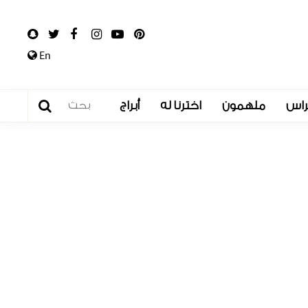
En
راس
ملهمون
اخترنا له
أبراج