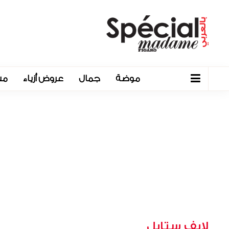
موضة
جمال
عروض أزياء
مش
لايف ستايل