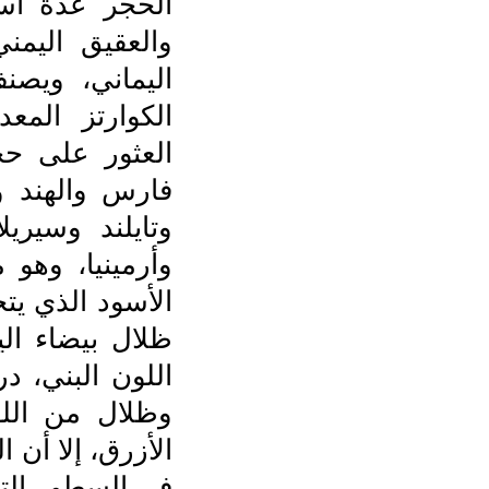
الحجر عدة أسم
والعقيق اليمن
اليماني، ويصن
الكوارتز المع
العثور على حج
فارس والهند و
وتايلند وسيريلا
وأرمينيا، وهو 
الأسود الذي يتخ
ظلال بيضاء ال
اللون البني، 
وظلال من الل
الأزرق، إلا أن ا
في السطور التا