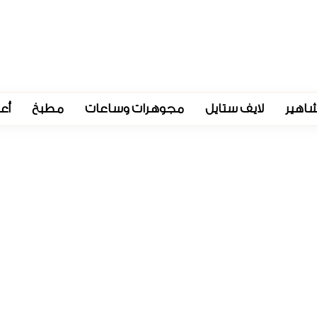
اهير
لايف ستايل
مجوهرات وساعات
مطبخ
أع