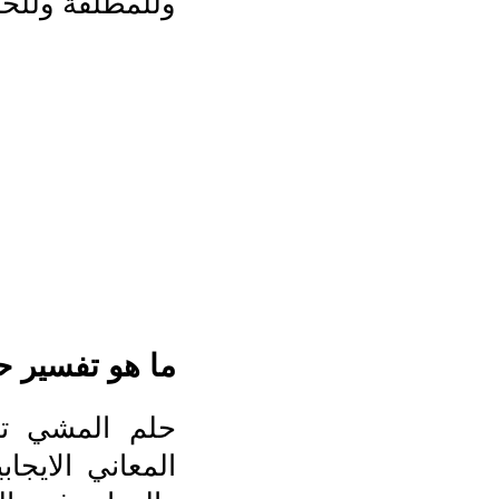
وللمطلقة وللحام
ما هو تفسير ح
حلم المشي تح
المعاني الايج