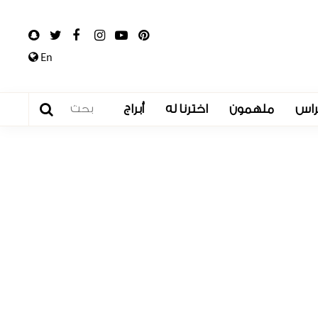
En
راس
ملهمون
اخترنا له
أبراج