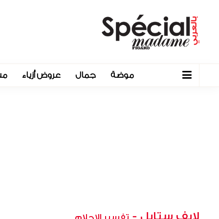
موضة
جمال
عروض أزياء
مش
لايف ستايل
-
تفسير الاحلام