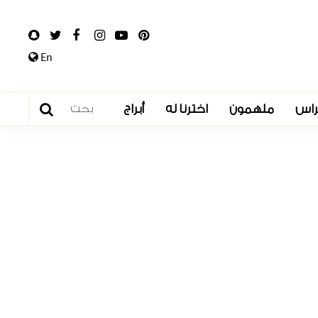
En
راس
ملهمون
اخترنا له
أبراج