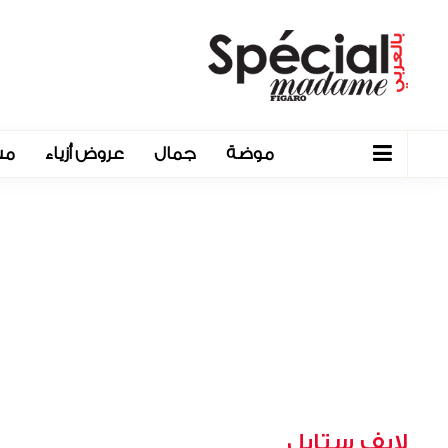
موضة
جمال
عروض أزياء
مش
لايف ستايل