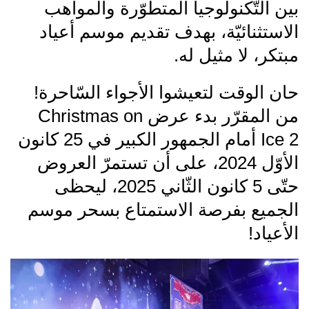
بين التّكنولوجيا المتطوّرة والمواهب
الاستثنائيّة، بهدف تقديم موسم أعياد
مبتكر، لا مثيل له.
حان الوقت لتعيشوا الأجواء السّاحرة!
من المقرّر بدء عرض Christmas on
Ice 2 أمام الجمهور الكبير في 25 كانون
الأوّل 2024، على أن تستمرّ العروض
حتّى 5 كانون الثّاني 2025، ليحظى
الجميع بفرصة الاستمتاع بسحر موسم
الأعياد!