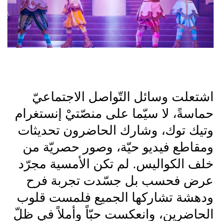
اشتعلت وسائل التّواصل الاجتماعيّ
حماسةً، لا سيّما على منصّتيْ إنستغرام
وتيك توك، وشارك الحاضرون تحديثات
ومقاطع فيديو حيّة، وصور حصريّة من
خلف الكواليس. لم تكن الأمسية مجرّد
عرض فحسب بل جسّدت تجربة فرح
ودهشة تشاركها الجميع فلمست قلوب
الحاضرين، وانعكست حبّاً وأملاً في ظلّ