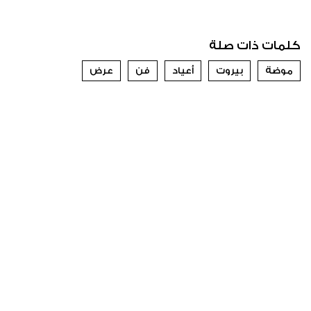
كلمات ذات صلة
موضة
بيروت
أعياد
فن
عرض