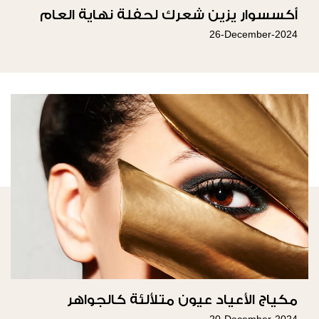
أكسسوار يزين شعرك لحفلة نهاية العام
26-December-2024
مكياج الأعياد عيون متلألئة كالجواهر
20-December-2024