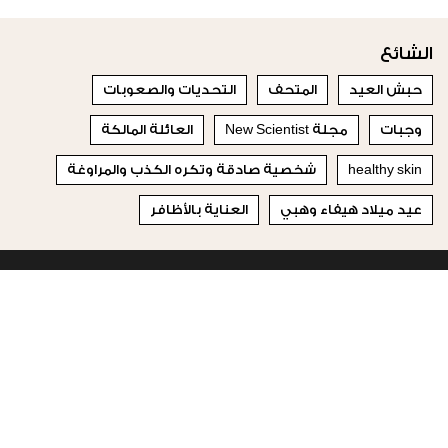
الشائع
حبش العيد
المتحف
التحديات والصعوبات
وجبات
مجلة New Scientist
العائلة المالكة
healthy skin
شخصية صادقة وتكره الكذب والمراوغة
عيد ميلاد هيفاء وهبي
العناية بالأظافر
© 2023 Special Madame Figaro
من نحن
إتصلي بنا
تابعونا على