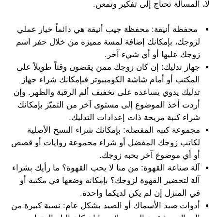
لا، المسألة تحتاج إلى تفكير وتمعن.
محفظة أنيقة: محفظة جيب أنيقة هي دائماً خيار عملي
لزوجك، بإمكانك إضافة لمسة مميزة من خلال حفر اسم
زوجك عليها أو أي شيء آخر.
جهاز تدليك: إن كان زوجك ممن يقضون وقتاً طويلاً على
المكتب أو أمام شاشة الكومبيوتر فبإمكانك شراء جهاز
تدليك يدوي يساعده على تخفيف ألم الرقبة والظهر. وإن
أردت أخذ الموضوع إلى مستوى آخر من التميّز بإمكانك
شراء كنبة مريحة ذات إعدادات التدليك.
مجموعة كتبه المفضلة: بإمكانك شراء النسخ الأصلية
لكاتب زوجك المفضل أو شراء مجموعة روايات أو قصص
أو أي موضوع آخر يحبه زوجك.
آلة صناعة القهوة: من منا لا يحب القهوة؟ ما رأيك بشراء
آلة لتحضير القهوة لزوجك؟ بإمكانه وضعها في مكتبه أو
في المنزل إن لم يكن لديكما واحدة.
أدوات صيد الأسماك أو الصيد بشكل عام: نسبة كبيرة من