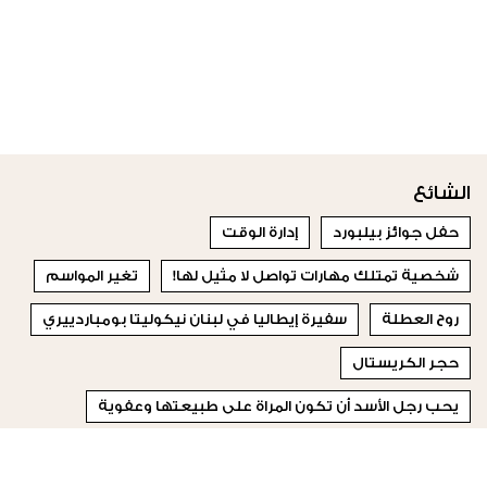
الشائع
حفل جوائز بيلبورد
إدارة الوقت
شخصية تمتلك مهارات تواصل لا مثيل لها!
تغير المواسم
روح العطلة
سفيرة إيطاليا في لبنان نيكوليتا بومباردييري
حجر الكريستال
يحب رجل الأسد أن تكون المراة على طبيعتها وعفوية
التكّلفة
المظهر المقبول