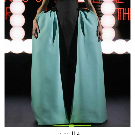
فالينتينو