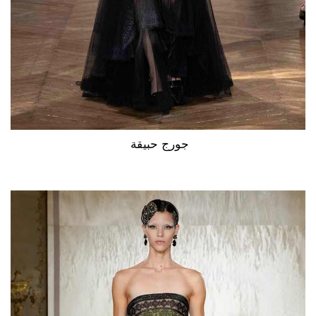
جورج حبيقة