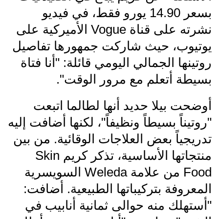
بسعر 14.90 يورو فقط، في فيديو
نشرته على قناة Vogue الأميركية على
يوتيوب، حيث شاركت جمهورها تفاصيل
روتينها الجمالي اليومي قائلة: "أنا فتاة
بسيطة أتعلم مع مرور الوقت".
أوضحت بيلا حديد أنها لطالما اتبعت
"روتيناً بسيطاً ونظيفاً"، لكنها أضافت إليه
تدريجياً بعض العلاجات الوقائية. من بين
منتجاتها الأساسية، تذكر كريم Skin
Food من علامة Weleda السويسرية
المعروفة بتركيباتها الطبيعية. أضافت:
"أستهلك منه حوالى ثمانية أنابيب في