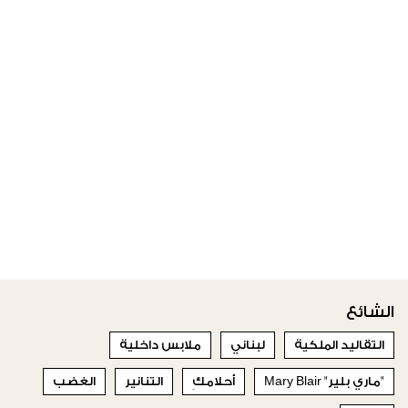
الشائع
التقاليد الملكية
لبناني
ملابس داخلية
"ماري بلير" Mary Blair
أحلامكِ
التنانير
الغضب