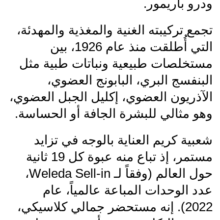
ودرو باريمور.
تجمع تركيبته الغنية والمغذية والمهدئة،
التي أُطلقت منذ عام 1926، بين
مستخلصات طبيعية ونباتات طبية مثل
البنفسج البري، البابونج العضوي،
الآذريون العضوي، إكليل الجبل العضوي،
وهو مثالي للبشرة الجافة أو الحساسة.
شعبية كريم العناية بالوجه في تزايد
مستمر، إذ تباع منه عبوة كل 19 ثانية
حول العالم (وفقاً لـ Weleda Sell-in،
عدد الوحدات المباعة عالمياً، عام
2022). إنه مستحضر جمالي كلاسيكي،