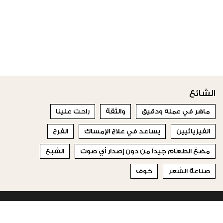
الشائع
ماهر في عمله ودقيق
والثقة
راحت علينا
الفيزيائيين
يساعد في علاج الإمساك
الفرح
مضغ الطعام جيداً من دون إصدار أي صوت
الشبع
صناعة الشعر
خوف
© 2023 Special Madame Figaro
من نحن
إتصلي بنا