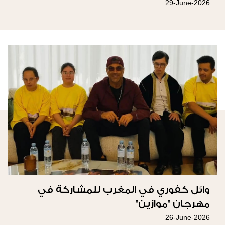
29-June-2026
وائل كفوري في المغرب للمشاركة في
مهرجان "موازين"
26-June-2026