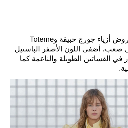
على منصات عروض أزياء جورج حبيقة وToteme
Ve وإيلي صعب، أضفى اللون الأصفر الباستيل
برز في الفساتين الطويلة والناعمة كما
ة.