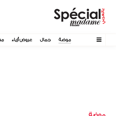
موضة
جمال
عروض أزياء
مش
موضة