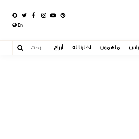
En
راس
ملهمون
اخترنا له
أبراج