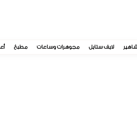
اهير
لايف ستايل
مجوهرات وساعات
مطبخ
أع