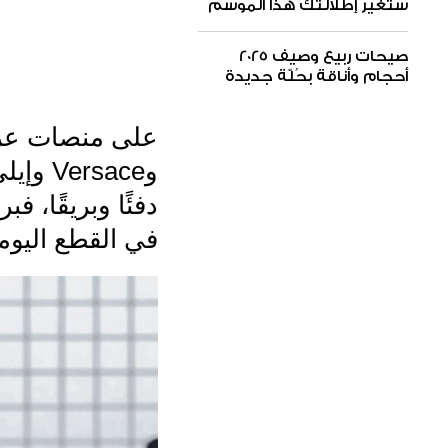
ستغيّر إطلالتك هذا الموسم
صيحات ربيع وصيف 2025
أحجام وأناقة بحُلّة جديدة
وrsace
دفئًا وبريقًا، ف
في القطع اليومي