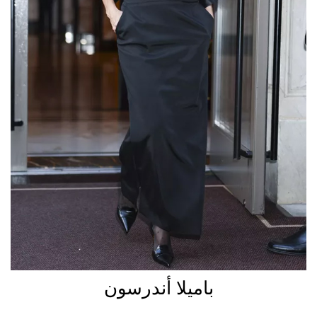
باميلا أندرسون