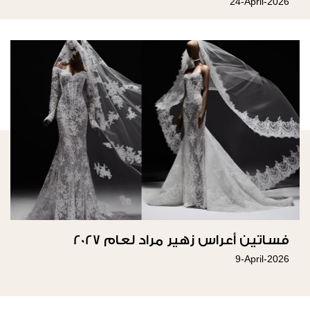
طوني بريس
24-April-2026
فساتين أعراس زهير مراد لعام 2027
9-April-2026