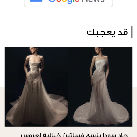
قد يعجبك
جاد سودا ينسج فساتين خيالية لعروس