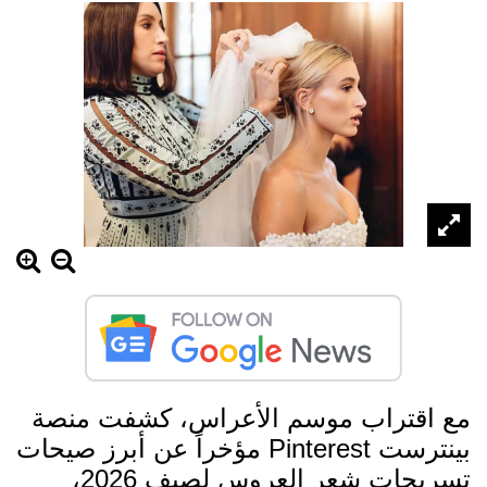
مع اقتراب موسم الأعراس، كشفت منصة
بينترست Pinterest مؤخراً عن أبرز صيحات
تسريحات شعر العروس لصيف 2026،