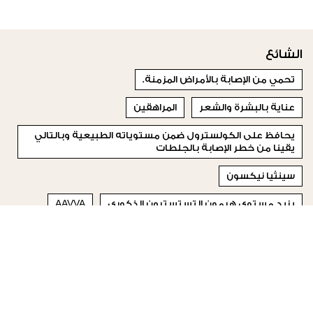
الشائع
تحمي من الإصابة بالأمراض المزمنة.
عناية بالبشرة والشعر
المراهقين
يحافظ على الكولسترول ضمن مستوياته الطبيعية وبالتالي
يقينا من خطر الإصابة بالجلطات
سينثيا نيكسون
يزيد مستوى هرمون التستسترون الذكوري
AAVVA
فواز
جويل داغر
جاك
© 2023 Special Madame Figaro
من نحن
إتصلي بنا