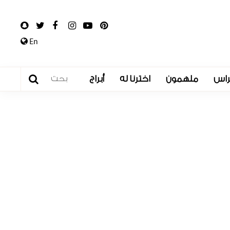
En
راس
ملهمون
اخترنا له
أبراج