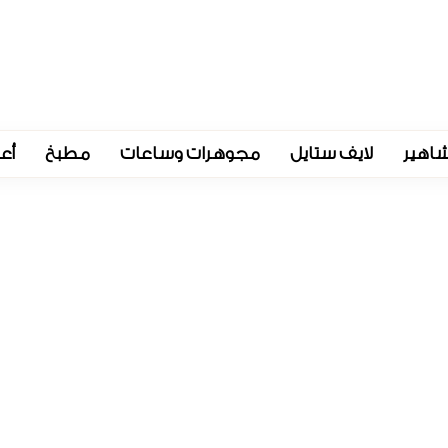
اهير
لايف ستايل
مجوهرات وساعات
مطبخ
أع