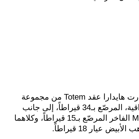
وللمناسبة، اختارت هايدارا عقد Totem من مجموعة
المجوهرات الراقية، المرصّع بـ34 قيراطاً، إلى جانب
سوار Mille Feux الفاخر المرصّع بـ15 قيراطاً، وكلاهما
يض عيار 18 قيراطاً.