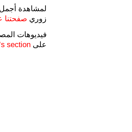
لمشاهدة أجمل 
زوري
صفحتنا ع
فيديوهات المصم
على
’s section