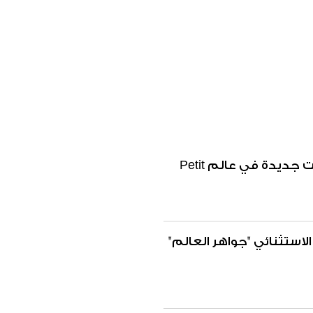
Pasquale Bruni تكشف عن إبداعات جديدة في عالم Petit
الاستثنائي "جواهر العالم"