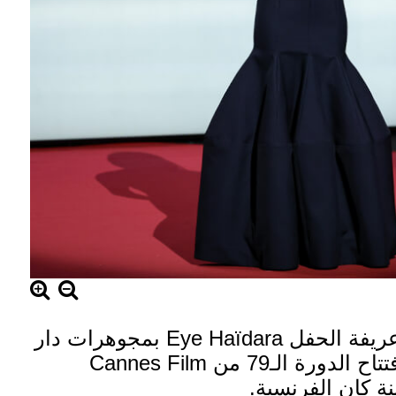
تألّقت الممثلة وعريفة الحفل Eye Haïdara بمجوهرات دار
Messika خلال افتتاح الدورة الـ79 من Cannes Film