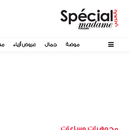
موضة
جمال
عروض أزياء
مش
مجوهرات وساعات