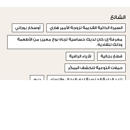
الشائع
السيرة الذاتية القديمة لزوجة الأمير هاري
أوسكار بوراتي
معرفة إن كان لديك حساسية تجاه نوع معين من الأطعمة
وذلك لتفاديه.
قطع رجالية
لأزياء الراقية
حملات التوعية للكشف المبكّر
تزيد الرغبة الجنسية لدى الرجال والنساء
ديور
People’s Choice Awards 2019
افطار او سحور
© 2023 Special Madame Figaro
من نحن
إتصلي بنا