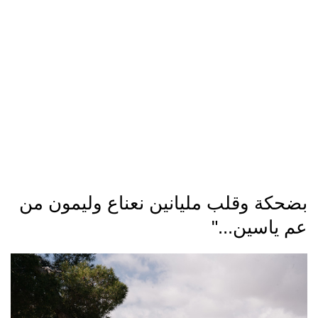
بضحكة وقلب مليانين نعناع وليمون من
عم ياسين..."