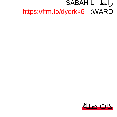
رابط SABAH L
https://ffm.to/dyqrkk6
WARD:
ت
ذات صلة