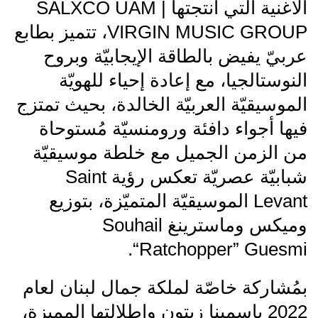
الأغنية التي أنتجتها SALXCO UAM |
VIRGIN MUSIC GROUP، تتميز بطابع
عربيّ يفيض بالطاقة الإيجابيّة وبروح
النوستالجيا، مع إعادة إحياء للهويّة
الموسيقيّة العربيّة الخالدة، بحيث تمتزج
فيها أجواء دافئة ورومنسيّة مُستوحاة
من الزمن الجميل مع خلطة موسيقيّة
شبابيّة عصريّة تعكس رؤية Saint
Levant الموسيقيّة المتميّزة، بتوزيع
وميكس وماسترينغ Souhail
“Ratchopper” Guesmi.
بمُشاركة خاصّة لملكة جمال لبنان لعام
2022 ياسمينا زيتون واطلالتها المميزة،