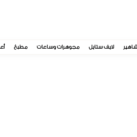
اهير
لايف ستايل
مجوهرات وساعات
مطبخ
أع