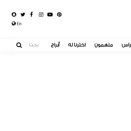
En
راس
ملهمون
اخترنا له
أبراج