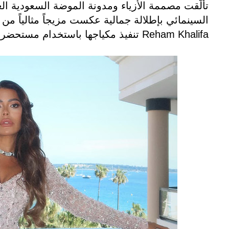
تألّقت مصممة الأزياء ومدونة الموضة السعودية ال
السينمائي بإطلالة جمالية عكست مزيجاً مثالياً من 
Reham Khalifa تنفيذ مكياجها باستخدام مستحضرات Anastasia Beverly Hills الشهيرة.