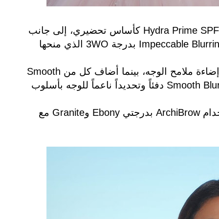
وجاءت البشرة مشرقة وناعمة بفضل استخدام Hydra Prime SPF50 كأساس تحضيري، إلى جانب
كريم الأساس Impeccable Blurring Second-Skin Matte Foundation بدرجة 3WO الذي منحها
كما ساهم Magic Touch Concealer بدرجة 8 في إضاءة ملامح الوجه، بينما أضاف كل من Smooth
Blur Contour Stick وCream Bronzer وSmooth Blur Bronzer دفئاً وتحديداً ناعماً للوجه بأسلوب
أما الحواجب، فجاءت محددة بطريقة طبيعية باستخدام ArchiBrow بدرجتي Ebony وGranite مع