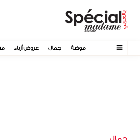
موضة
جمال
عروض أزياء
مش
جمال