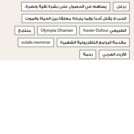
برغل
يساهم في الحصول على بشرة نقية ونضرة.
الحب لا يقتل أحداً وإنما يتركه معلقاً بين الحياة والموت
الطبيعي Xavier Dufour
Olympia Ohanian
منتجع
مقدمة البرامج التلفزيونية الشهيرة
sulafa memmar
الأزياء العربي
رحمة
© 2023 Special Madame Figaro
من نحن
إتصلي بنا
تابعونا على