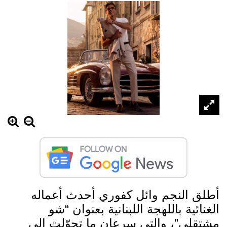
أطلق النجم وائل كفوري أحدث أعماله
الغنائية باللهجة اللبنانية بعنوان “شو
مشتقلي”، والتي سرعان ما تحوّلت إلى