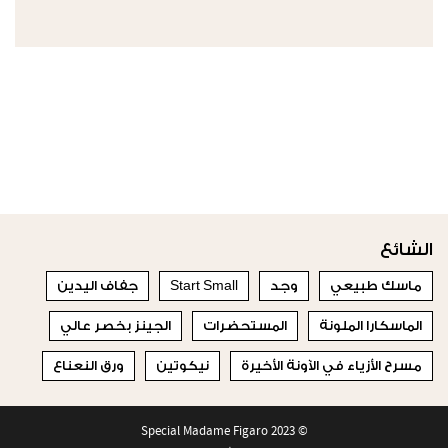
الشائع
ماسك طبيعي
وجد
Start Small
جفاف اليدين
الماسكارا الملونة
المستحضرات
الجينز بخصر عالي
مسرح الأزياء في الآونة الأخيرة
نيكوتين
ورق النعناع
© 2023 Special Madame Figaro