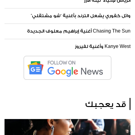
الرياض لإحياء "ليلة الأرز"
وائل كفوري يشعل الترند بأغنية “شو مشتقلي”
Chasing The Sun أغنية إبراهيم معلوف الجديدة
Kanye West وأغنية لفيروز
قد يعجبك