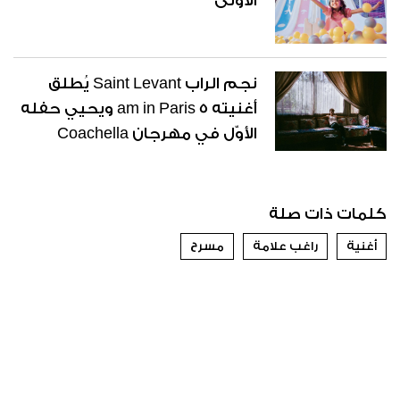
الأولى
نجم الراب Saint Levant يُطلق
أغنيته 5 am in Paris ويحيي حفله
الأوّل في مهرجان Coachella
كلمات ذات صلة
أغنية
راغب علامة
مسرح