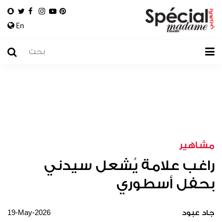
En
مشاهير
راغب علامة يُشعل سيدني
بحفل أسطوري
19-May-2026
جاد عبود