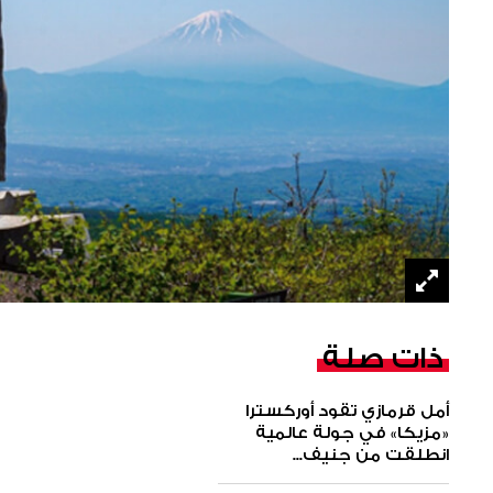
ذات صلة
أمل قرمازي تقود أوركسترا
«مزيكا» في جولة عالمية
انطلقت من جنيف...