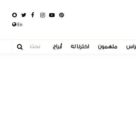
En
راس
ملهمون
اخترنا له
أبراج