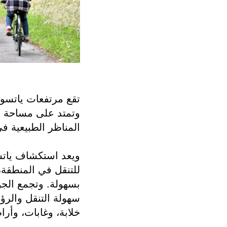
تقع مرتفعات ياتسوغ
وتمتد على مساحة و
المناظر الطبيعية ف
ويعد استكشاف ياتسو
للتنقل في المنطقة،
بسهولة. وتجمع الجو
سهولة التنقل والرؤ
خلابة، وغابات، وأر