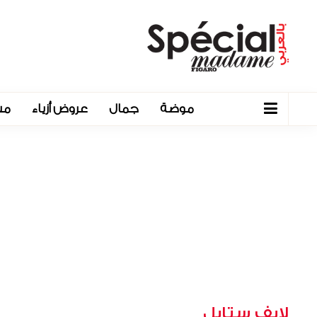
موضة
جمال
عروض أزياء
مش
لايف ستايل