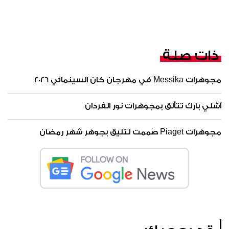
ذات صلة
مجوهرات Messika في مهرجان كان السينمائي 2026
آشلي بارك تتألق بمجوهرات نور الفردان
مجوهرات Piaget صُممت لتليق بجوهر شهر رمضان