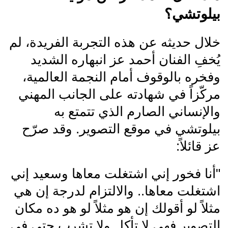
بيلوتشي؟
خلال حديثه عن هذه التجربة الفريدة، لم
يُخفِ الفنان أحمد عز انبهاره الشديد
وفخره بالوقوف أمام النجمة العالمية،
مركّزاً في شهادته على الجانب المهني
والإنساني الصارم الذي تتمتع به
بيلوتشي في موقع التصوير. وقد صرّح
عز قائلاً:
"أنا فخور إني اشتغلت معاها وسعيد إني
اشتغلت معاها.. والالتزام لدرجة إن هي
مثلاً لو أقولك إن هو مثلاً لو هو ده مكان
التصوير فهي لا تأكل ولا تشرب حتى في