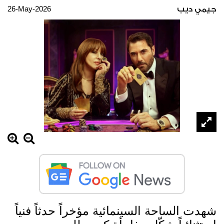
26-May-2026
جيمي ديب
شهدت الساحة السينمائية مؤخراً حدثاً فنياً