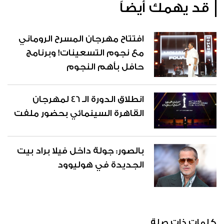
قد يهمك أيضاً
افتتاح مهرجان المسرح الروماني
مع نجوم التسعينات! وبرنامج
حافل بأهم النجوم
انطلاق الدورة الـ 46 لمهرجان
القاهرة السينمائي بحضور ملفت
بالصور: جولة داخل فيلا براد بيت
الجديدة في هوليوود
كلمات ذات صلة