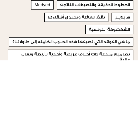
الخطوط الدقيقة والتصبغات الناتجة
Medyed
هايلايتر
تقدّر العائلة وتحتوي أشقاءها
الشكشوكة التونسية
ما هي الفوائد التي تضيفها هذه الحبوب الكاملة إلى طاولاتنا؟
تصاميم مبدعة ذات أكتاف عريضة وأحذية بأربطة ونعال
عالية
الأفلام
تمارين المقاومة
"Masters Of The Air"
© 2023 Special Madame Figaro
من نحن
إتصلي بنا
تابعونا على