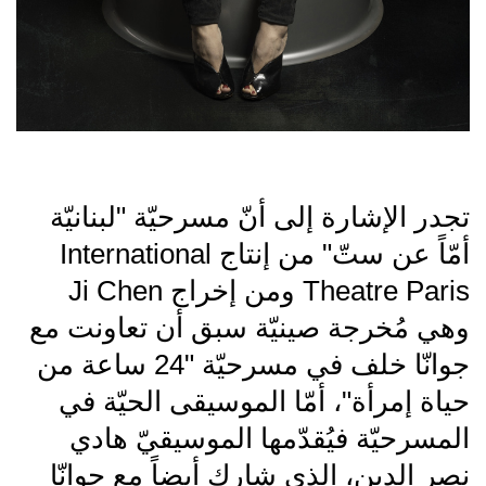
تجدر الإشارة إلى أنّ مسرحيّة "لبنانيّة
أمّاً عن ستّ" من إنتاج International
Theatre Paris ومن إخراج Ji Chen
وهي مُخرجة صينيّة سبق أن تعاونت مع
جوانّا خلف في مسرحيّة "24 ساعة من
حياة إمرأة"، أمّا الموسيقى الحيّة في
المسرحيّة فيُقدّمها الموسيقيّ هادي
نصر الدين، الذي شارك أيضاً مع جوانّا