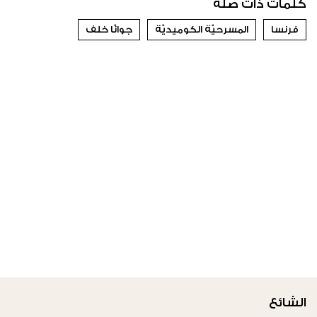
كلمات ذات صلة
فرنسا
المسرحيّة الكوميديّة
جوانّا خلف
الشائع