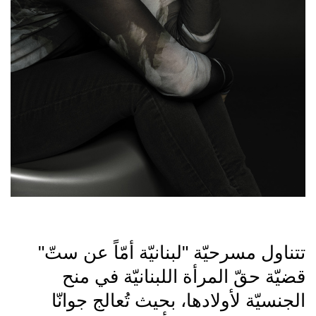
تتناول مسرحيّة "لبنانيّة أمّاً عن ستّ"
قضيّة حقّ المرأة اللبنانيّة في منح
الجنسيّة لأولادها، بحيث تُعالج جوانّا