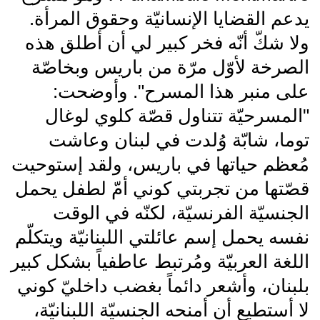
يدعم القضايا الإنسانيّة وحقوق المرأة.
ولا شكّ أنّه فخر كبير لي أن أطلق هذه
الصرخة لأوّل مرّة من باريس وبخاصّة
على منبر هذا المسرح". وأوضحت:
"المسرحيّة تتناول قصّة كلوي لوغال
توما، شابّة وُلدت في لبنان وعاشت
مُعظم حياتها في باريس، ولقد إستوحيت
قصّتها من تجربتي كوني أمّ لطفل يحمل
الجنسيّة الفرنسيّة، لكنّه في الوقت
نفسه يحمل إسم عائلتي اللبنانيّة ويتكلّم
اللغة العربيّة ومُرتبط عاطفياً بشكل كبير
بلبنان، وأشعر دائماً بغضب داخليّ كوني
لا أستطيع أن أمنحه الجنسيّة اللبنانيّة،