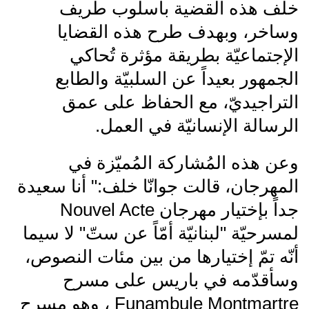
خلف هذه القضية بأسلوب طريف
وساخر، وبهدف طرح هذه القضايا
الإجتماعيّة بطريقة مؤثرة تُحاكي
الجمهور بعيداً عن السلبيّة والطابع
التراجيديّ، مع الحفاظ على عمق
الرسالة الإنسانيّة في العمل.
وعن هذه المُشاركة المُميّزة في
المهرجان، قالت جوانّا خلف:" أنا سعيدة
جداً بإختيار مهرجان Nouvel Acte
لمسرحيّة "لبنانيّة أمّاً عن ستّ" لا سيما
أنّه تمّ إختيارها من بين مئات النصوص،
وسأقدّمه في باريس على مسرح
Funambule Montmartre ، وهو مسرح