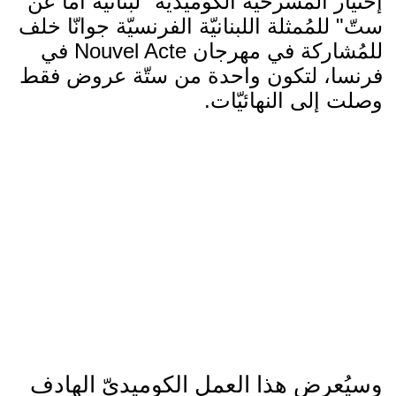
إختيار المسرحيّة الكوميديّة "لبنانيّة أمّاً عن
ستّ" للمُمثلة اللبنانيّة الفرنسيّة جوانّا خلف
للمُشاركة في مهرجان Nouvel Acte في
فرنسا، لتكون واحدة من ستّة عروض فقط
وصلت إلى النهائيّات.
وسيُعرض هذا العمل الكوميديّ الهادف