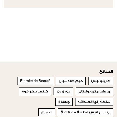
الشائع
كازينو لبنان
كيم كاردشيان
Éternité de Beauté
معهد متروبوليتان
درة زروق
كينغز يزهر قوة
لملكة رانيا العبدالله
جوهرة
ارتداء ملابس قطنية فضفاضة
الصیام