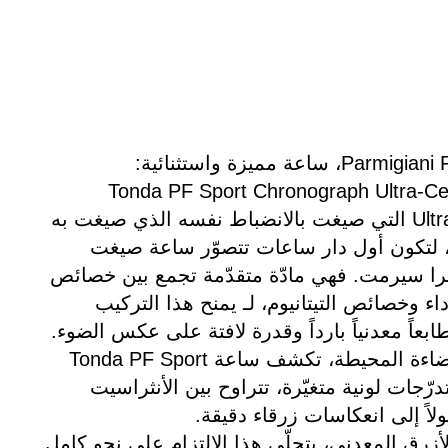
Tonda PF Sport Chronograph Ultra-Ce
بمادة الـ Ultra-Cermet التي صيغت بالانضباط نفسه الذي صيغت به
، لتكون أول دار ساعات تتصوّر ساعة صيغت
ترا سيرمت. فهي مادّة متقدّمة تجمع بين خصائص
اء وخصائص التيتانيوم، لـ يمنح هذا التركيب
ابعاً معدنياً بارداً وقدرة لافتة على عكس الضوء.
وبحسب ظروف الإضاءة المحيطة، تكشف ساعة Tonda PF Sport
Chro عن تدرّجات لونية متغيّرة، تتراوح بين الأنثراسيت
اً إلى انعكاسات زرقاء دقيقة.
أزرق المعدني، يتجلّى هذا الالتزام على نحو كامل.