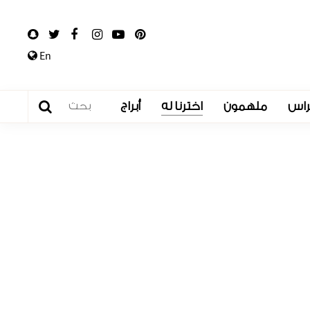
En
راس
ملهمون
اخترنا له
أبراج