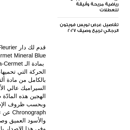
رياضية مريحة وأنيقة
للعطلات
تفاصيل عرض لويس فويتون
الرجالي لربيع وصيف 2027
قدم لك دار Parmigiani Fleurier، ساعة مميزة واستثنائية:
rmet Mineral Blue
الحركة التي تحميها
بالكامل من مادة أل
السيراميك عالي الأد
الهجين هذه المادّة ط
nograph
والأسود العميق وصول
وفي هذا الإصدار بال