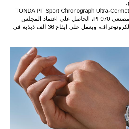
.
TONDA PF Sport Chronograph Ultra-Cermet Minera
Blue ينبض العيار المصنعي PF070، الحاصل على اعتماد المجلس
السويسري لجودة الكرونوغراف، ويعمل على إيقاع 36 ألف ذبذبة في