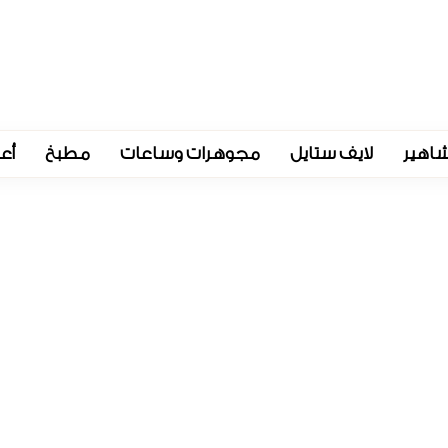
اهير
لايف ستايل
مجوهرات وساعات
مطبخ
أع