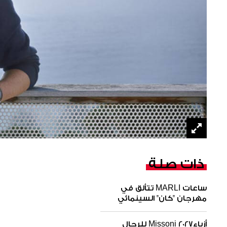
ذات صلة
ساعات MARLI تتألق في
مهرجان "كان" السينمائي
أزياء2027 Missoni للرجال