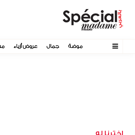
موضة
جمال
عروض أزياء
مش
اخترنا له