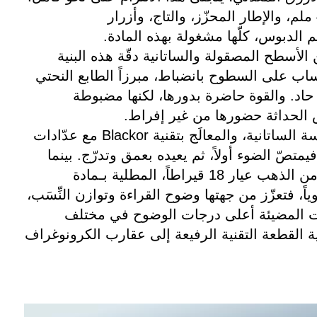
فالعلبة بقياس 42.5 ملم، والإطار المحزّز، والتاج، وأزرار
 الدبوس، كلّها مشغولة بهذه المادة.
لأسطح المصقولة والساتانية دقّة هذه البنية
نساب على السطوح بانضباط، مبرزاً الطابع النحتي
 حاد. والقوة حاضرة بدورها، لكنها مضبوطة
ض الحداثة حضورها من غير إفراط.
وأما الميناء ذو اللمسة الساتانية، والمعالَج بتقنية Blackor مع عدّادات
متصّ الضوء أولاً، ثم يعيده بعمق وتدرّج. بينما
الزخارف التطبيقية من الذهب عيار 18 قيراطاً، المطلية بـمادة
ّتة يدوياً، فتعزّز من جهتها وضوح القراءة وتوازن النِّسَب،
ت المضيئة أعلى درجات الوضوح في مختلف
ة القطعة التقنية الرفيعة إلى عقارب الكرونوغراف