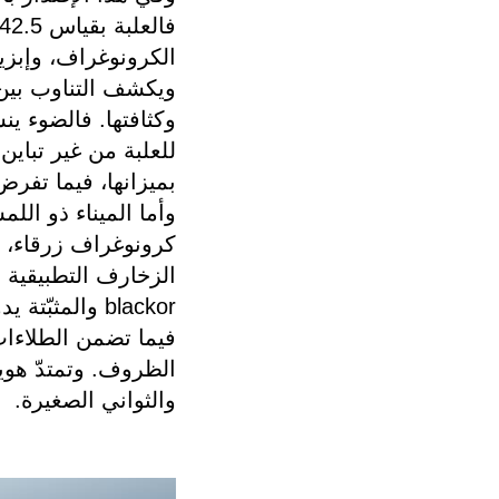
الكرونوغراف، وإبزيم
ويكشف التناوب بين ا
وكثافتها. فالضوء ي
للعلبة من غير تباين
بميزانها، فيما تفر
كرونوغراف زرقاء، في
blackor والمثب
فيما تضمن الطلاءا
الظروف. وتمتدّ هوي
والثواني الصغيرة.