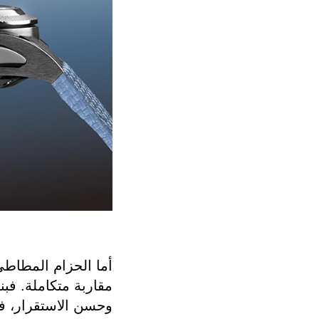
أما الحزام المطاطي،
مقاربة متكاملة. فبن
وحسن الاستقرار، ف