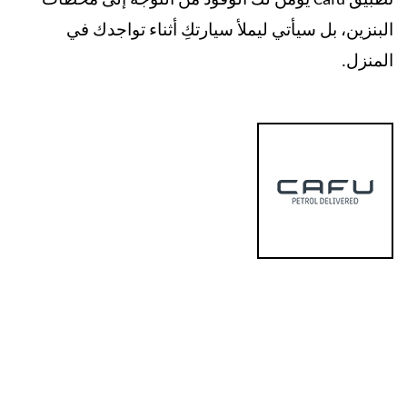
تطبيق
Cafu
يؤمّن لك الوقود من التوجه إلى محطات
البنزين، بل سيأتي ليملأ سيارتكِ أثناء تواجدك في
المنزل.