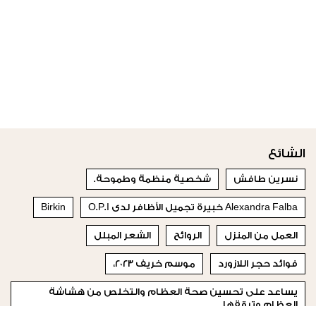
الشائع
نسرين طافش
شخصية منظمة وطموحة.
Alexandra Falba خبيرة تجميل الأظافر لدى O.P.I
Birkin
العمل من المنزل
الروائح
الشعر المبلل
فوائد حجر اللازورد
موسم خريف ٢٠٢٣،
يساعد على تحسين صحة العظام والتخلص من هشاشة
العظام وترققها