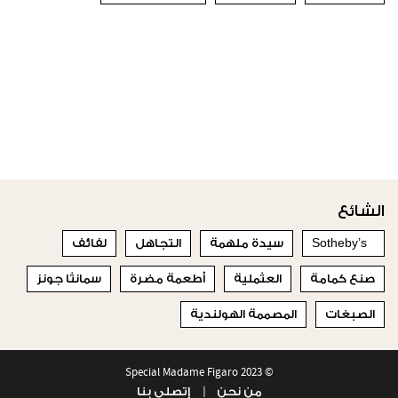
الشائع
Sotheby’s
سيدة ملهمة
التجاهل
لفائف
صنع كمامة
العثملية
أطعمة مضرة
سمانثا جونز
الصبغات
المصممة الهولندية
© 2023 Special Madame Figaro
من نحن
إتصلي بنا