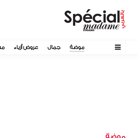
موضة
جمال
عروض أزياء
مش
موضة