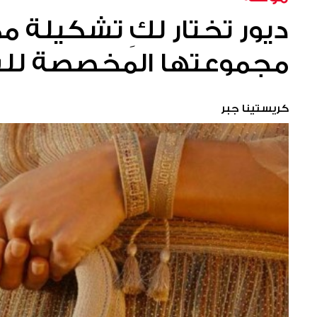
ديور تختار لكِ تشكيلة مم
مجموعتها المخصصة للش
كريستينا جبر