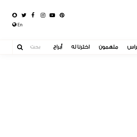
En
راس
ملهمون
اخترنا له
أبراج