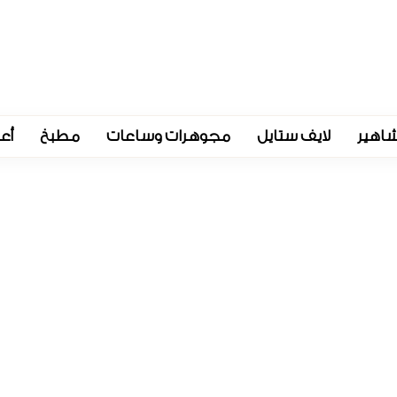
اهير
لايف ستايل
مجوهرات وساعات
مطبخ
أع