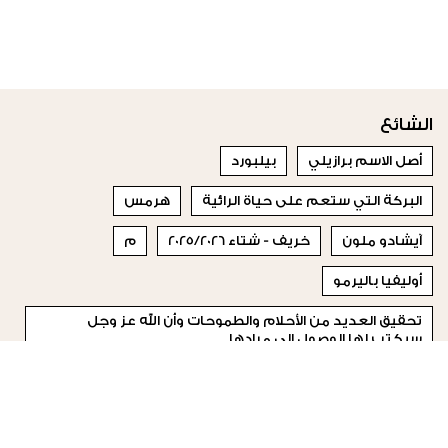
الشائع
أصل الاسم برازيلي
بيلبورد
البركة التي ستعم على حياة الرائية
هرمس
آيشادو ملون
خريف - شتاء 2025/2026
م
أوليفيا باليرمو
تحقيق العديد من الأحلام والطموحات وأن الله عز وجل
سيكتب لها الوصول إلى مرادها
شفاه ناعمة
© 2023 Special Madame Figaro