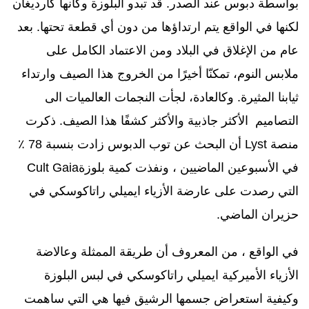
بواسطة دبوس عند الصدر. قد تبدو البلوزة وكأنها كارديغان
لكنها في الواقع يتم ارتداؤها من دون أي قطعة تحتها. بعد
عام من الإغلاق في البلاد ومن الاعتماد الكامل على
ملابس النوم، تمكنّا أخيرًا من الخروج هذا الصيف وارتداء
ثيابنا المثيرة. وكالعادة، لجأت النجمات العالميات الى
التصاميم الأكثر جاذبية والأكثر كشفًا هذا الصيف. ذكرت
منصة
Lyst
أن البحث عن توب الدبوس زادت بنسبة 78 ٪
في الأسبوعين الماضيين ، ونفذت كمية بلوزة
Cult Gaia
التي رصدت على عارضة الأزياء ايميلي راتاكوسكي في
حزيران الماضي
.
في الواقع ، من المعروف أن طريقة الممثلة وعالاضة
الأزياء الأميركية ايميلي راتاكوسكي في لبس البلوزة
وكيفية استعراض جسمها الرشيق فيها هي التي ساهمت