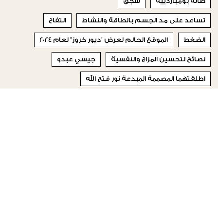
صالة بومباردييه
سجق
تساعد على مد الجسم بالطاقة والنشاط
التفاح
الضغط
الموقع الحالم لعرض "ديور كروز" لعام 2024
نصائح لتحسين المزاج والنفسية
جيسي عبدو
اطلقتهما المصممة المبدعة نور فتح الله
تتبع روتيناً معيناً في حياتها اليومية ولا يمكنها تغييره على
الإطلاق لأنها ببساطة ستشعر بالضياع
© 2023 Special Madame Figaro
من نحن
إتصلي بنا
تابعونا على