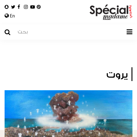
En
يروت