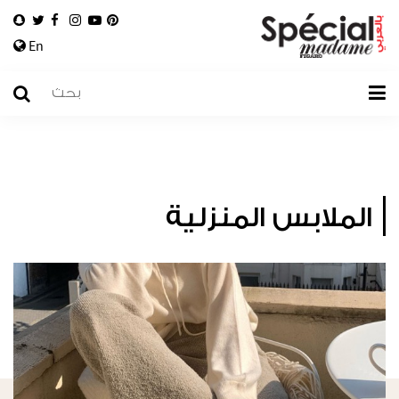
En
الملابس المنزلية