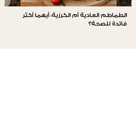
الطماطم العادية أم الكرزية: أيهما أكثر
فائدة للصحة؟