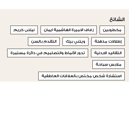
الشائع
مخطوبين
زفاف الاميرة الهاشمية ايمان
نيللى كريم
إطلالات مذهلة
ويتني بيك
التقدم بالسن
التقاليد الاردنية
تدور الأنماط والتصاميم في دائرة مستمرة
ملابس سباحة
استشارة شخص مختص بالعلاقات العاطفية
© 2023 Special Madame Figaro
من نحن
إتصلي بنا