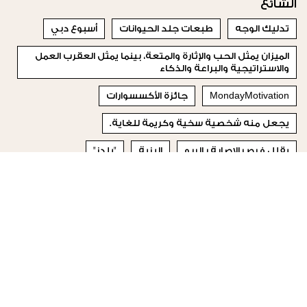
الشائع
تدليك الوجه
طبعات جلد الحيوانات
أسبوع دبي
الميزان يمثل الحب والإثارة والمتعة، بينما يمثل العقرب العمل
والاستراتيجية والبراعة والذكاء
MondayMotivation
جائزة الأكسسوارات
يجعل منه شخصية سخية وكريمة للغاية.
يقلل فرص الإصابة بالربو
اليزية
"يلدز"
© 2023 Special Madame Figaro
من نحن
إتصلي بنا
تابعونا على