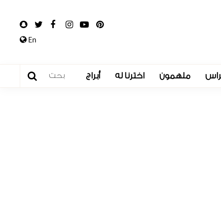
En
راس
ملهمون
اخترنا له
أبراج