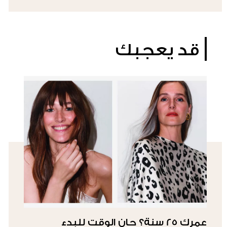
قد يعجبك
عمرك 25 سنة؟ حان الوقت للبدء