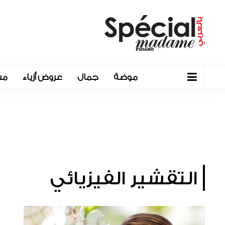
موضة
جمال
عروض أزياء
مش
التقشير الفيزيائي