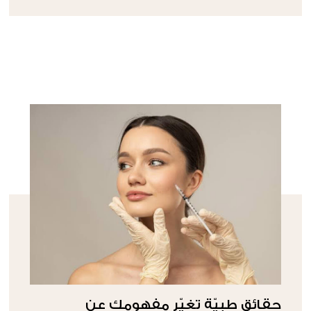
حقائق طبيّة تغيّر مفهومكِ عن