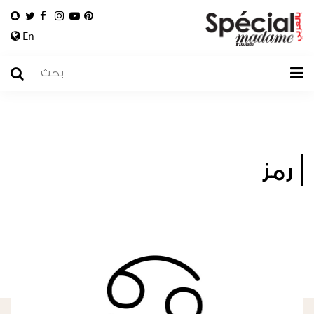
En
رمز