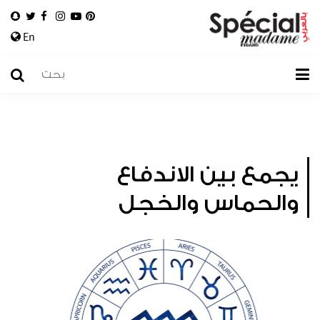
En
يجمع بين الاندفاع
والحماس والخجل