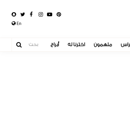
En
راس
ملهمون
اخترنا له
أبراج