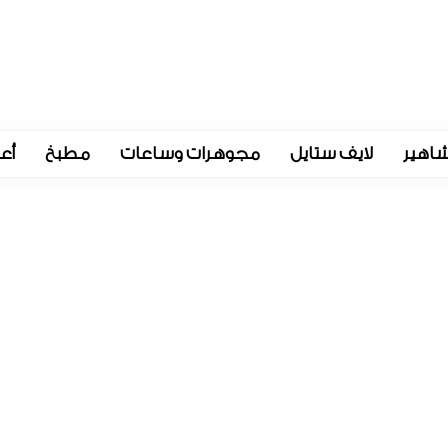
اهير
لايف ستايل
مجوهرات وساعات
مطبخ
أع