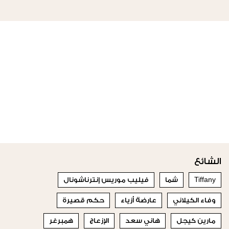
الشائع
Tiffany
شما
فيليب موريس إنترناشونال
وفاء الكيلاني
عارضة أزياء
حكم قصيرة
مارين كيجل
هاني سعد
الإزعاج
همبرغر