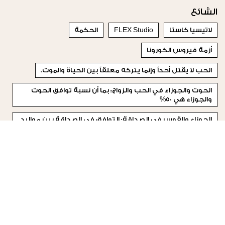
الشائع
لاتيسيا كاستا
FLEX Studio
الحكمة
أزمة فيروس الكورونا
الحب لا يقتل أحداً وإنما يتركه معلقاً بين الحياة والموت.
الحوت والجوزاء في الحب والزواج: بما أن نسبة توافق الحوت
والجوزاء هي 50%
الجوزاء والقوس في الصداقة: التوافق في الصداقة بين مواليد
هذين البرجين كبير للغاية.
زواجها من رجل يحبها جداً
الفطور الصحي
النوم ساعات إضافية
© 2023 Special Madame Figaro
من نحن
إتصلي بنا