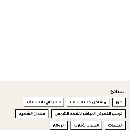
الشائع
حور
مشاكل حب الشباب
ساترداي نايت لايف
تجنب التعرض المباشر لأشعة الشمس
فقدان الشهية
النجمات
النساء الأقارب
الروائح