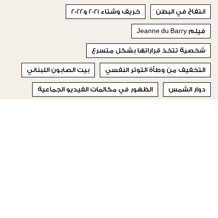
انتفاخ في البطن
خريف وشتاء 2021 و2022
فيلم Jeanne du Barry
شخصية تتخذ قراراتها بشكل متسرع
التخفيف من وطأة التوتر النفسي
بيت الصابون اللبناني
دوار الشمس
الظهور في مكالمات الفيديو الجماعية
فيلم
تمكين المرأة
© 2023 Special Madame Figaro
من نحن
إتصلي بنا
تابعونا على