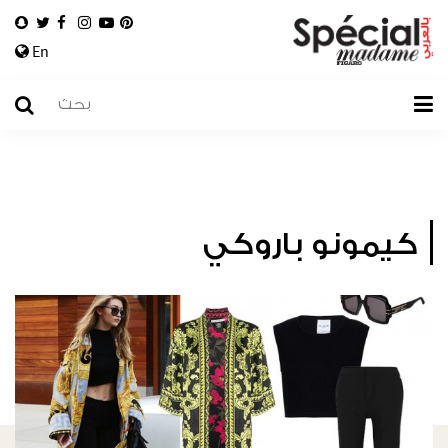
En
كيمونو باروكي