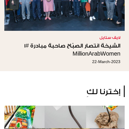
لايف ستايل
الشيخة انتصار الصبّاح صاحبة مبادرة #1
MillionArabWomen
22-March-2023
إخترنا لكِ