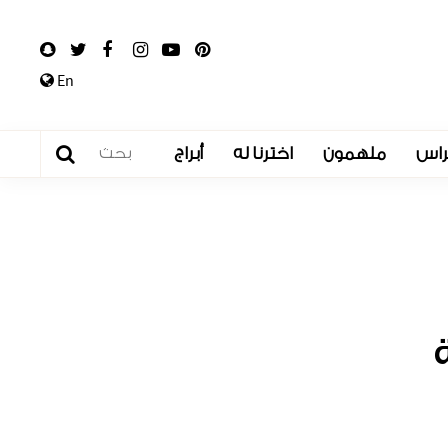
En
راس
ملهمون
اخترنا له
أبراج