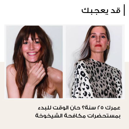
قد يعجبك
عمرك 25 سنة؟ حان الوقت للبدء
بمستحضرات مكافحة الشيخوخة