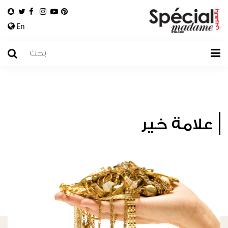
En
علامة خير