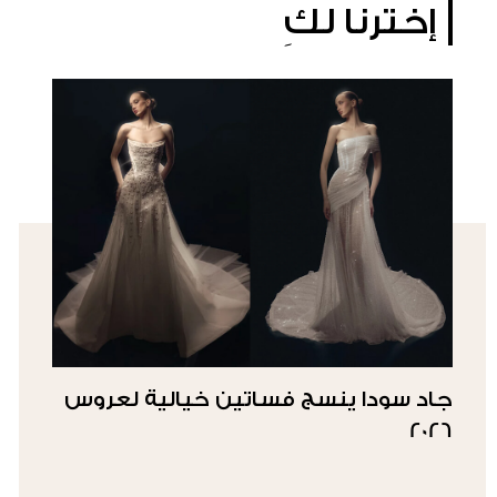
إخترنا لكِ
جاد سودا ينسج فساتين خيالية لعروس
2026