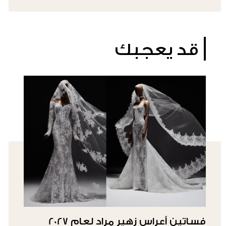
قد يعجبك
فساتين أعراس زهير مراد لعام 2027