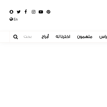
En
راس
ملهمون
اخترنا له
أبراج