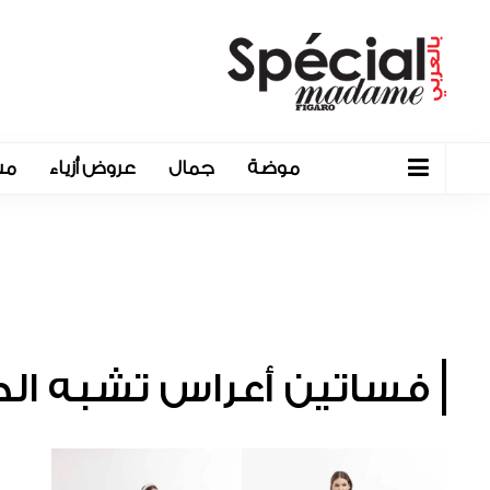
موضة
جمال
عروض أزياء
مش
فساتين أعراس تشبه الط