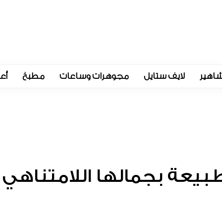
اهير
لايف ستايل
مجوهرات وساعات
مطبخ
أع
بيعة بجمالها اللامتناهي